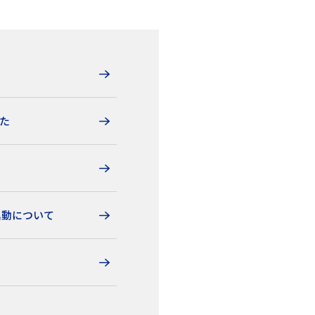
た
異動について