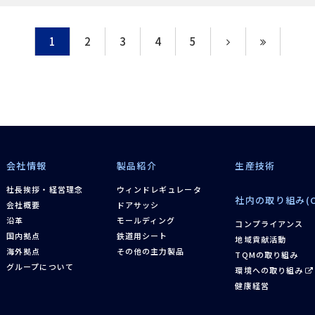
1
2
3
4
5
会社情報
製品紹介
生産技術
社長挨拶・経営理念
ウィンドレギュレータ
社内の取り組み(C
会社概要
ドアサッシ
沿革
モールディング
コンプライアンス
国内拠点
鉄道用シート
地域貢献活動
海外拠点
その他の主力製品
TQMの取り組み
グループについて
環境への取り組み
健康経営