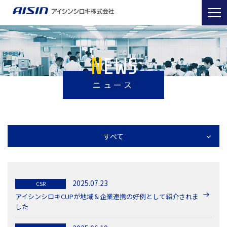
NEWS
ニュース
すべて
2025.07.23
CSR
アイシンシロキCUPが地域＆企業連携の好例として紹介されま
した